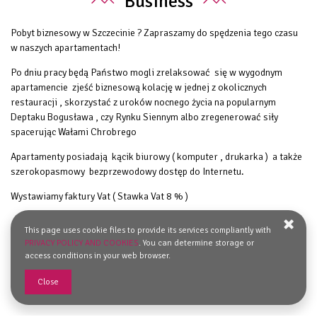
Business
Pobyt biznesowy w Szczecinie ? Zapraszamy do spędzenia tego czasu
w naszych apartamentach!
Po dniu pracy będą Państwo mogli zrelaksować się w wygodnym
apartamencie zjeść biznesową kolację w jednej z okolicznych
restauracji , skorzystać z uroków nocnego życia na popularnym
Deptaku Bogusława , czy Rynku Siennym albo zregenerować siły
spacerując Wałami Chrobrego
Apartamenty posiadają kącik biurowy ( komputer , drukarka ) a także
szerokopasmowy bezprzewodowy dostęp do Internetu.
Wystawiamy faktury Vat ( Stawka Vat 8 % )
This page uses cookie files to provide its services compliantly with
PRIVACY POLICY AND COOKIES
. You can determine storage or
access conditions in your web browser.
Close