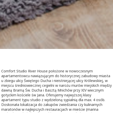
COMFORT STUDIO RIVER HOUS
Comfort Studio River House położone w nowoczesnym
apartamentowcu nawiązującym do historycznej zabudowy miasta
u zbiegu ulicy Świętego Ducha i nieistniejącej ulicy Królewskiej, w
miejscu średniowiecznej cegielni w narożu murów miejskich między
dawną Bramą Św. Ducha i Basztą Mnichów przy XIV wiecznym
gotyckim kościele św Jana. Oferujemy najwyższej klasy
apartament typu studio z wydzieloną sypialnią dla max. 4 osób.
Doskonała lokalizacja do zakupów zwiedzania czy kulinarnych
maratonów w najlepszych restauracjach w mieście (marina