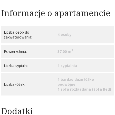
Informacje o apartamencie
Liczba osób do
4 osoby
zakwaterowania:
2
Powierzchnia:
37,00 m
Liczba sypialni:
1 sypialnia
1 bardzo duże łóżko
Liczba łóżek:
podwójne
1 sofa rozkładana (Sofa Bed)
Dodatki