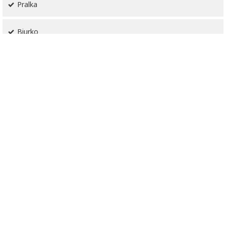
Pralka
Biurko
Środki czystości
Prywatna łazienka
Bezpłatny zestaw kosmetyków
Dostęp dla wózków inwalidzkich
Część jadalna
Kieliszki do wina
Butelka wody