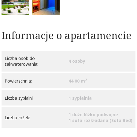
Informacje o apartamencie
Liczba osób do
4 osoby
zakwaterowania:
2
Powierzchnia:
44,00 m
Liczba sypialni:
1 sypialnia
1 duże łóżko podwójne
Liczba łóżek:
1 sofa rozkładana (Sofa Bed)