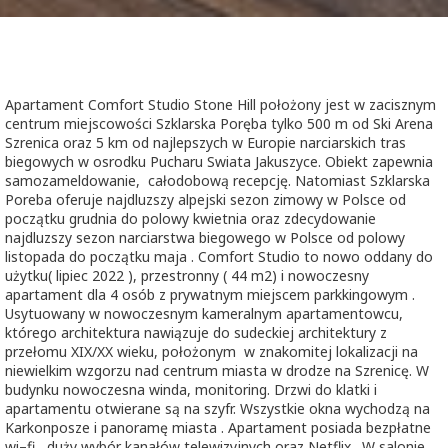
COMFORT STUDIO STONE HILL
Apartament Comfort Studio Stone Hill położony jest w zacisznym
centrum miejscowości Szklarska Poręba tylko 500 m od Ski Arena
Szrenica oraz 5 km od najlepszych w Europie narciarskich tras
biegowych w osrodku Pucharu Swiata Jakuszyce. Obiekt zapewnia
samozameldowanie, całodobową recepcję. Natomiast Szklarska
Poreba oferuje najdluzszy alpejski sezon zimowy w Polsce od
początku grudnia do polowy kwietnia oraz zdecydowanie
najdluzszy sezon narciarstwa biegowego w Polsce od polowy
listopada do początku maja . Comfort Studio to nowo oddany do
użytku( lipiec 2022 ), przestronny ( 44 m2) i nowoczesny
apartament dla 4 osób z prywatnym miejscem parkkingowym .
Usytuowany w nowoczesnym kameralnym apartamentowcu,
którego architektura nawiązuje do sudeckiej architektury z
przełomu XIX/XX wieku, położonym w znakomitej lokalizacji na
niewielkim wzgorzu nad centrum miasta w drodze na Szrenicę. W
budynku nowoczesna winda, monitoring. Drzwi do klatki i
apartamentu otwierane są na szyfr. Wszystkie okna wychodzą na
Karkonposze i panoramę miasta . Apartament posiada bezpłatne
wi–fi , duży wybór kanałów telewizyjnych oraz Netflix . W salonie