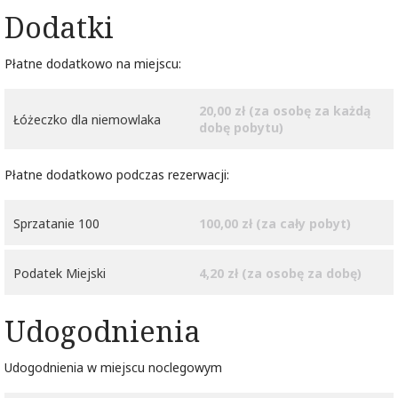
Dodatki
Płatne dodatkowo na miejscu:
20,00 zł (za osobę za każdą
Łóżeczko dla niemowlaka
dobę pobytu)
Płatne dodatkowo podczas rezerwacji:
Sprzatanie 100
100,00 zł (za cały pobyt)
Podatek Miejski
4,20 zł (za osobę za dobę)
Udogodnienia
Udogodnienia w miejscu noclegowym